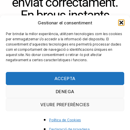
enviat correctament.
En breus instants
Gestionar el consentiment
ens posarem en
Per brindar la millor experiència, utilitzem tecnologies com les cookies
contacte amb tu.
per emmagatzemar i/o accedir a la informació del dispositiu. El
consentiment d'aquestes tecnologies ens permetrà processar dades
com el comportament de navegació o identificacions úniques en
aquest site. No donar consentiment o retirar-lo pot afectar
negativament a certes característiques i funcions.
ACCEPTA
DENEGA
VEURE PREFERÈNCIES
Grup La Mútua dels Enginyers – Via Laietana, 39 2n pis –
Política de Cookies
Telèfon: 93 295 43 00 WhatsApp:
602 250 068
.
Avís legal.
Declaració de privadesa