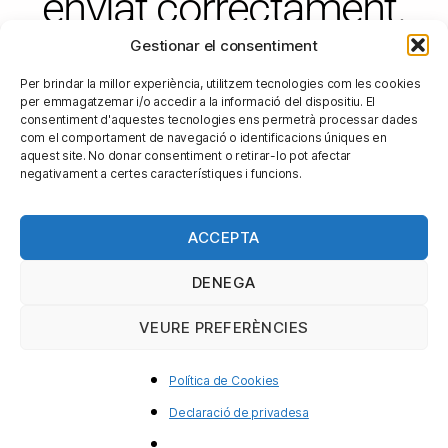
enviat correctament.
En breus instants
Gestionar el consentiment
ens posarem en
Per brindar la millor experiència, utilitzem tecnologies com les cookies
per emmagatzemar i/o accedir a la informació del dispositiu. El
consentiment d'aquestes tecnologies ens permetrà processar dades
contacte amb tu.
com el comportament de navegació o identificacions úniques en
aquest site. No donar consentiment o retirar-lo pot afectar
negativament a certes característiques i funcions.
ACCEPTA
DENEGA
VEURE PREFERÈNCIES
Política de Cookies
Declaració de privadesa
Kaliet Correduría de Seguros SL – Via Laietana, 39 2n pis – Telèfon: 934
880 848
calzado.ariet@calzadoariet.com